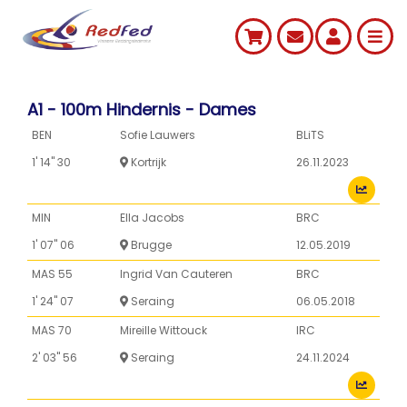
A1 - 100m Hindernis - Dames
BEN
Sofie Lauwers
BLiTS
1' 14'' 30
Kortrijk
26.11.2023
MIN
Ella Jacobs
BRC
1' 07'' 06
Brugge
12.05.2019
MAS 55
Ingrid Van Cauteren
BRC
1' 24'' 07
Seraing
06.05.2018
MAS 70
Mireille Wittouck
IRC
2' 03'' 56
Seraing
24.11.2024