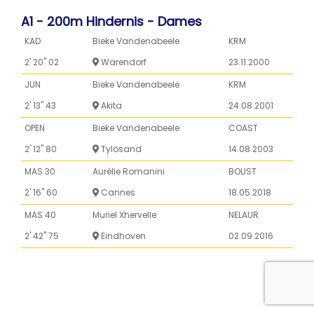
A1 - 200m Hindernis - Dames
KAD
Bieke Vandenabeele
KRM
2' 20'' 02
Warendorf
23.11.2000
JUN
Bieke Vandenabeele
KRM
2' 13'' 43
Akita
24.08.2001
OPEN
Bieke Vandenabeele
COAST
2' 12'' 80
Tylösand
14.08.2003
MAS 30
Aurélie Romanini
BOUST
2' 16'' 60
Cannes
18.05.2018
MAS 40
Muriel Xhervelle
NELAUR
2' 42'' 75
Eindhoven
02.09.2016
A2 - 50m Pop vinnen - Dames
BEN
Kaatje Vandommele
RCTAL