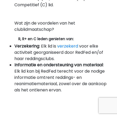
Competitief (C) lid.
Wat zijn de voordelen van het
clublidmaatschap?
R, R+ en C leden genieten van:
Verzekering
: Elk lid is
verzekerd
voor elke
activiteit georganiseerd door RedFed en/of
haar reddingsclubs.
Informatie en ondersteuning van materiaal
:
Elk lid kan bij RedFed terecht voor de nodige
informatie omtrent reddings- en
reanimatiemateriaal, zowel over de aankoop
als het ontlenen ervan.
R+ en C leden genieten van:
Tijdschrift "De Boei"
: Elk R+ of C lid ontvangt
driemaandelijks per post het Lifesaving