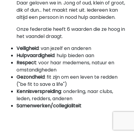
Daar geloven we in. Jong of oud, klein of groot,
dik of dun... het maakt niet uit. Iedereen kan
altijd een persoon in nood hulp aanbieden.
Onze federatie heeft 6 waarden die ze hoog in
het vaandel draagt.
Veiligheid
: van jezelf en anderen
Hulpvaardigheid
: hulp bieden aan
Respect
: voor haar medemens, natuur en
omstandigheden
Gezondheid
: fit zijn om een leven te redden
("be fit to save a life")
Kennisverspreiding
: onderling, naar clubs,
leden, redders, anderen
Samenwerken/collegialiteit
De missie van de Vlaamse Reddingsfederatie
wordt verder uitgewerkt in het
vierjarig beleidsplan en het jaarlijks actieplan.